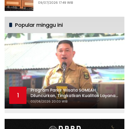
09/07/2026 17:49 WIB
Popular minggu ini
Program Parkir Wisata SOMEAH
1
Diluncurkan, Tingkatkan Kualitas Layanan
Kepariwisataan
03/08/2026 20:03 WIB