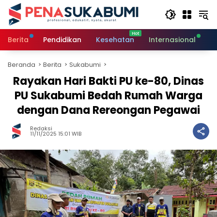
Langsung
ke
konten
Berita
Pendidikan
Kesehatan
Internasional
O
Beranda
Berita
Sukabumi
Rayakan Hari Bakti PU ke-80, Dinas
PU Sukabumi Bedah Rumah Warga
dengan Dana Rereongan Pegawai
Redaksi
11/11/2025 15:01 WIB