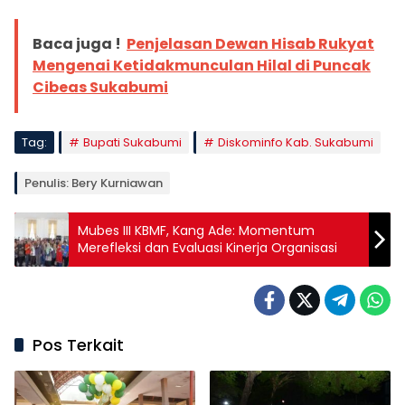
Baca juga !
Penjelasan Dewan Hisab Rukyat
Mengenai Ketidakmunculan Hilal di Puncak
Cibeas Sukabumi
Tag:
Bupati Sukabumi
Diskominfo Kab. Sukabumi
Penulis: Bery Kurniawan
Mubes III KBMF, Kang Ade: Momentum
Merefleksi dan Evaluasi Kinerja Organisasi
Pos Terkait