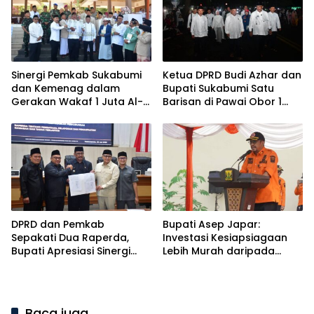
Sinergi Pemkab Sukabumi
Ketua DPRD Budi Azhar dan
dan Kemenag dalam
Bupati Sukabumi Satu
Gerakan Wakaf 1 Juta Al-
Barisan di Pawai Obor 1
Qur’an
Muharram
DPRD dan Pemkab
Bupati Asep Japar:
Sepakati Dua Raperda,
Investasi Kesiapsiagaan
Bupati Apresiasi Sinergi
Lebih Murah daripada
Eksekutif dan Legislatif
Biaya Pemulihan Bencana
Baca juga