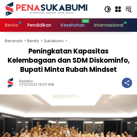
Langsung
ke
konten
Berita
Pendidikan
Kesehatan
Internasional
O
Beranda
Berita
Sukabumi
Peningkatan Kapasitas
Kelembagaan dan SDM Diskominfo,
Bupati Minta Rubah Mindset
Redaksi
17/12/2023 19:03 WIB