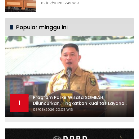
09/07/2026 17:49 WIB
Popular minggu ini
Program Parkir Wisata SOMEAH
1
Diluncurkan, Tingkatkan Kualitas Layanan
Kepariwisataan
03/08/2026 20:03 WIB