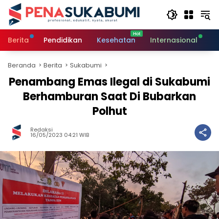
Langsung
ke
konten
Berita
Pendidikan
Kesehatan
Internasional
O
Beranda
Berita
Sukabumi
Penambang Emas Ilegal di Sukabumi
Berhamburan Saat Di Bubarkan
Polhut
Redaksi
16/05/2023 04:21 WIB