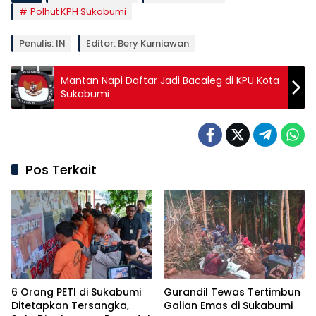
Polhut KPH Sukabumi
Penulis: IN
Editor: Bery Kurniawan
Mantan Napi Daftar Jadi Bacaleg di KPU Kota
Sukabumi
Pos Terkait
6 Orang PETI di Sukabumi
Gurandil Tewas Tertimbun
Ditetapkan Tersangka,
Galian Emas di Sukabumi