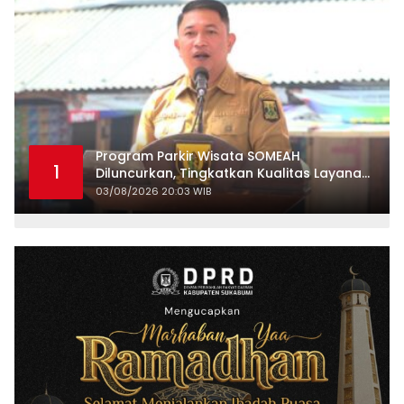
Program Parkir Wisata SOMEAH
1
Diluncurkan, Tingkatkan Kualitas Layanan
Kepariwisataan
03/08/2026 20:03 WIB