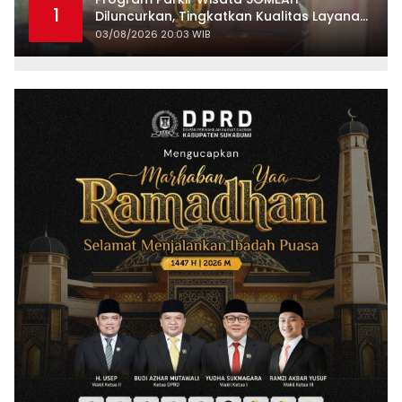
1
Diluncurkan, Tingkatkan Kualitas Layanan
Kepariwisataan
03/08/2026 20:03 WIB