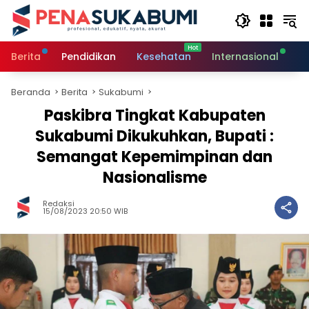
Langsung
ke
konten
Berita
Pendidikan
Kesehatan
Internasional
O
Beranda
Berita
Sukabumi
Paskibra Tingkat Kabupaten
Sukabumi Dikukuhkan, Bupati :
Semangat Kepemimpinan dan
Nasionalisme
Redaksi
15/08/2023 20:50 WIB