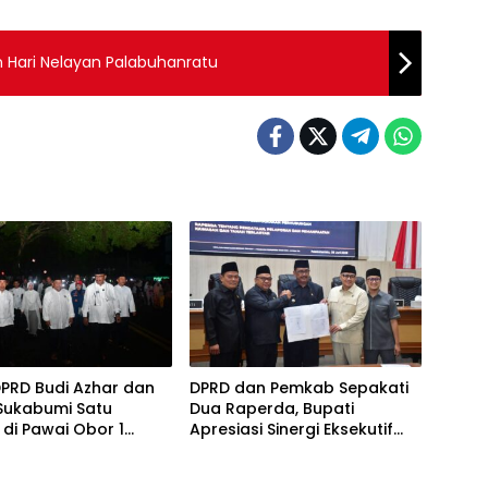
an Hari Nelayan Palabuhanratu
PRD Budi Azhar dan
DPRD dan Pemkab Sepakati
Sukabumi Satu
Dua Raperda, Bupati
 di Pawai Obor 1
Apresiasi Sinergi Eksekutif
ram
dan Legislatif