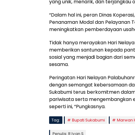
yang unik, menarik, dan terjangkau 
“Dalam hal ini, peran Dinas Koperas
Penanaman Modal dan Pelayanan Te
meningkatkan pemberdayaan usaha,
Tidak hanya merayakan Hari Nelaya
memberikan santunan kepada panti
sosial yang menjadi bagian dari s
sesama.
Peringatan Hari Nelayan Palabuhanra
dengan semangat kebersamaan dan 
Sukabumi terus berkomitmen dala
pariwisata serta mengembangkan ek
seperti ini, “Pungkasnya.
Tag:
Bupati Sukabumi
Marwan
Penulis: R Iyan S