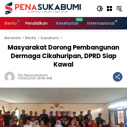
Langsung
ke
konten
Berita
Pendidikan
Kesehatan
Internasional
O
Beranda
Berita
Sukabumi
Masyarakat Dorong Pembangunan
Dermaga Cikahuripan, DPRD Siap
Kawal
Tim Penasukabumi
17/09/2025 08:45 WIB