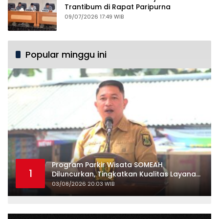
Trantibum di Rapat Paripurna
09/07/2026 17:49 WIB
Popular minggu ini
Program Parkir Wisata SOMEAH
1
Diluncurkan, Tingkatkan Kualitas Layanan
Kepariwisataan
03/08/2026 20:03 WIB