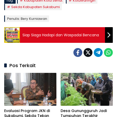
Tag:
Kabupaten Kota Sehat
Kotawaringin
Sekda Kabupaten Sukabumi
Penulis: Bery Kurniawan
Siap Siaga Hadapi dan Waspadai Bencana
Pos Terkait
Evaluasi Program JKN di
Desa Gunungguruh Jadi
Sukabumi, Sekda Tekan
Tumpuhan Terakhir