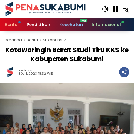
Langsung
ke
konten
Berita
Pendidikan
Kesehatan
Internasional
O
Beranda
Berita
Sukabumi
Kotawaringin Barat Studi Tiru KKS ke
Kabupaten Sukabumi
Redaksi
30/11/2023 18:32 WIB