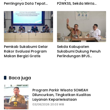
Pentingnya Data Tepat
P2WKSS, Sekda Minta
Sasaran
Kemenangan Maksimal
Pemkab Sukabumi Gelar
Sekda Kabupaten
Rakor Evaluasi Program
Sukabumi Dukung Penuh
Makan Bergizi Gratis
Perlindungan BPJS
Ketenagakerjaan bagi
Pekerja Informal
Baca juga
Program Parkir Wisata SOMEAH
Diluncurkan, Tingkatkan Kualitas
Layanan Kepariwisataan
03/08/2026 20:03 WIB