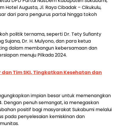
, Ketua DPD Partai NasDem Kabupaten Sukabumi,
om Hotel Augusta, Jl. Raya Cibadak – Cikukulu,
r dari para pengurus partai hingga tokoh
koh politik ternama, seperti Dr. Tety Sufianty
g Sujana, Dr. H. Mulyono, dan para ketua
nting dalam membangun kebersamaan dan
siapan menuju Pilkada 2024.
 dan Tim SKI, Tingkatkan Kesehatan dan
ngungkapkan impian besar untuk memenangkan
24. Dengan penuh semangat, ia menegaskan
han positif bagi masyarakat Sukabumi melalui
 pada penyelesaian kemiskinan dan
munitas.