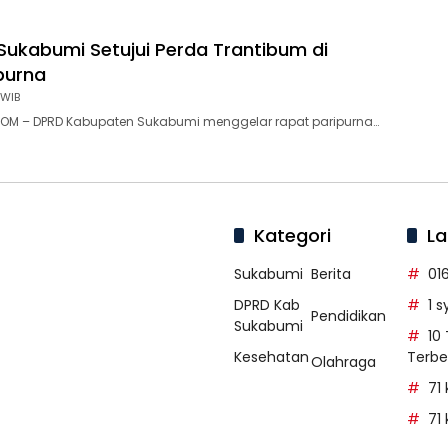
Sukabumi Setujui Perda Trantibum di
purna
 WIB
OM – DPRD Kabupaten Sukabumi menggelar rapat paripurna…
Kategori
La
Sukabumi
Berita
01
DPRD Kab
1 
Pendidikan
Sukabumi
10
Kesehatan
Terbe
Olahraga
71
71