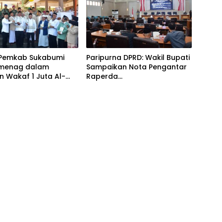
i Pemkab Sukabumi
Paripurna DPRD: Wakil Bupati
menag dalam
Sampaikan Nota Pengantar
 Wakaf 1 Juta Al-
Raperda
Pertanggungjawaban APBD
2025 dengan Raihan WTP
ke-12