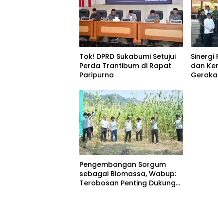
Tok! DPRD Sukabumi Setujui
Sinerg
Perda Trantibum di Rapat
dan Ke
Paripurna
Gerakan
Qur’an
Pengembangan Sorgum
sebagai Biomassa, Wabup:
Terobosan Penting Dukung
Energi Berkelanjutan