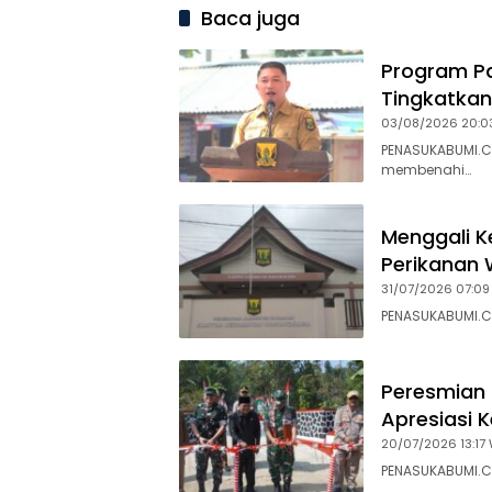
Baca juga
Program Pa
Tingkatkan
03/08/2026 20:0
PENASUKABUMI.C
membenahi…
Menggali K
Perikanan 
31/07/2026 07:09
PENASUKABUMI.C
Peresmian 
Apresiasi 
20/07/2026 13:17 
PENASUKABUMI.C