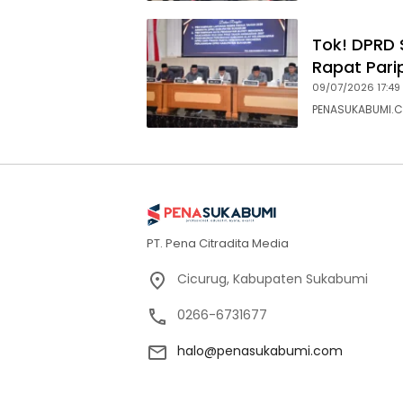
Tok! DPRD 
Rapat Pari
09/07/2026 17:49
PENASUKABUMI.C
PT. Pena Citradita Media
Cicurug, Kabupaten Sukabumi
0266-6731677
halo@penasukabumi.com