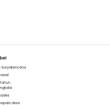
bel
6 Suryakencana
syawal
 Tahun
ngkalai
 kades
 kepala desa