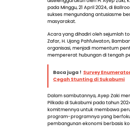
diselenggarakan oleh H. Ayep Zaki
pada Minggu, 21 April 2024, di Ballro
sukses mengundang antusiasme besa
masyarakat.
Acara yang dihadiri oleh sejumlah to
Zafar, H. Ujang Pahfulwaton, Bamban
organisasi, menjadi momentum pe
mempererat hubungan di tengah per
Baca juga !
Survey Enumerator
Cegah Stunting di Sukabumi
Dalam sambutannya, Ayep Zaki me
Pilkada di Sukabumi pada tahun 20
komitmennya untuk membawa peruba
program-programnya yang berfokus
pembangunan ekonomi berbasis ko