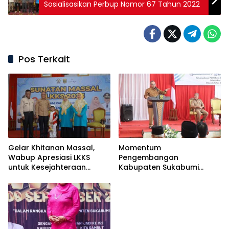
Sosialisasikan Perbup Nomor 67 Tahun 2022
Pos Terkait
Gelar Khitanan Massal,
Momentum
Wabup Apresiasi LKKS
Pengembangan
untuk Kesejahteraan
Kabupaten Sukabumi
Masyarakat
Religius, Bupati Sukabumi
Apresiasi Halal Bihalal
PWRI