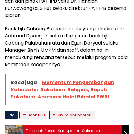
dan dari pihak PAT IPB yaitu Dr. Handian
Purwawangsa, S.Hut selaku direktur PAT IPB beserta
jajaran
Bank bjb Cabang Palabuhanratu yang dihadiri oleh
Achmad Djuansjah selaku Pimpinan bank bjb
Cabang Palabuhanratu dan Egun Daryadi selaku
Manager Bisnis UMKM dan staff, dalam hal ini
mendukung rencana tersebut melalui program pola
kemitraan kedepannya.
Baca juga !
Momentum Pengembangan
Kabupaten Sukabumi Religius, Bupati
Sukabumi Apresiasi Halal Bihalal PWRI
Tag:
Bank BJB
Bjb Palabuhanratu
Diskominfosan Kabupaten Sukabumi