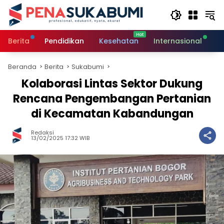
Langsung
ke
konten
Berita
Pendidikan
Kesehatan
Internasional
O
Beranda
Berita
Sukabumi
Kolaborasi Lintas Sektor Dukung
Rencana Pengembangan Pertanian
di Kecamatan Kabandungan
Redaksi
13/02/2025 17:32 WIB