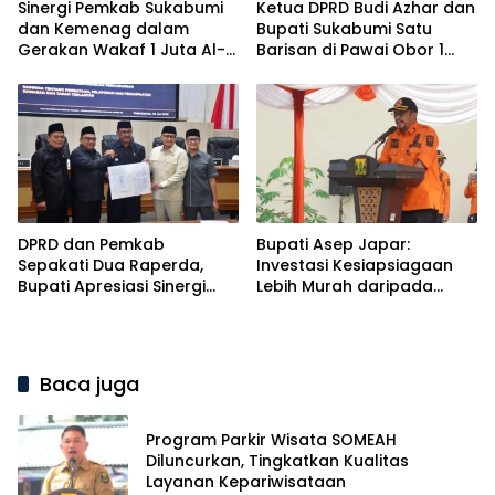
Sinergi Pemkab Sukabumi
Ketua DPRD Budi Azhar dan
dan Kemenag dalam
Bupati Sukabumi Satu
Gerakan Wakaf 1 Juta Al-
Barisan di Pawai Obor 1
Qur’an
Muharram
DPRD dan Pemkab
Bupati Asep Japar:
Sepakati Dua Raperda,
Investasi Kesiapsiagaan
Bupati Apresiasi Sinergi
Lebih Murah daripada
Eksekutif dan Legislatif
Biaya Pemulihan Bencana
Baca juga
Program Parkir Wisata SOMEAH
Diluncurkan, Tingkatkan Kualitas
Layanan Kepariwisataan