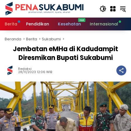
Langsung
ke
konten
Berita
Pendidikan
Kesehatan
Internasional
O
Beranda
Berita
Sukabumi
Jembatan eMHa di Kadudampit
Diresmikan Bupati Sukabumi
Redaksi
28/11/2023 12:06 WIB