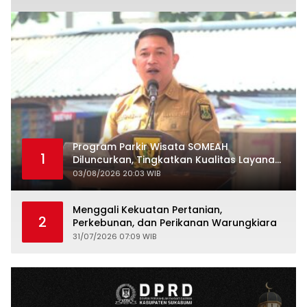
Program Parkir Wisata SOMEAH
1
Diluncurkan, Tingkatkan Kualitas Layanan
Kepariwisataan
03/08/2026 20:03 WIB
Menggali Kekuatan Pertanian,
2
Perkebunan, dan Perikanan Warungkiara
31/07/2026 07:09 WIB