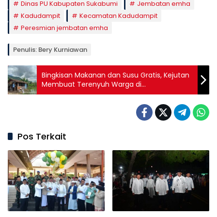
Dinas PU Kabupaten Sukabumi
Jembatan emha
Kadudampit
Kecamatan Kadudampit
Peresmian jembatan emha
Penulis: Bery Kurniawan
Bingkisan Makanan dan Susu Gratis, Kejutan
Membuat Terenyuh Warga di
Palabuhanratu
Pos Terkait