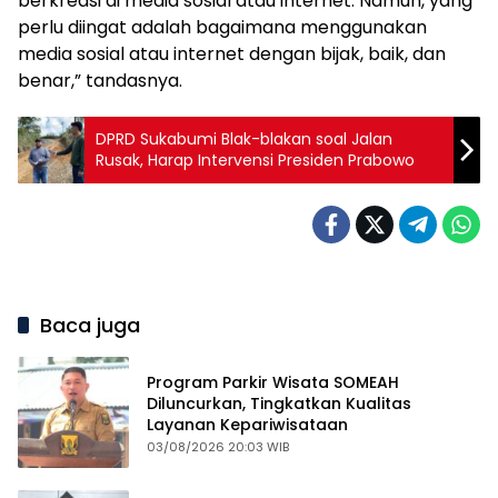
berkreasi di media sosial atau internet. Namun, yang
perlu diingat adalah bagaimana menggunakan
media sosial atau internet dengan bijak, baik, dan
benar,” tandasnya.
DPRD Sukabumi Blak-blakan soal Jalan
Rusak, Harap Intervensi Presiden Prabowo
Baca juga
Program Parkir Wisata SOMEAH
Diluncurkan, Tingkatkan Kualitas
Layanan Kepariwisataan
03/08/2026 20:03 WIB