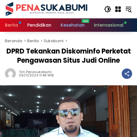
Langsung
ke
konten
Berita
Pendidikan
Kesehatan
Internasional
O
Beranda
Berita
Sukabumi
DPRD Tekankan Diskominfo Perketat
Pengawasan Situs Judi Online
Tim Penasukabumi
06/11/2024 11:48 WIB