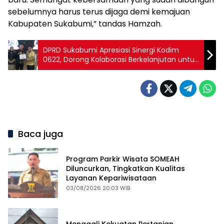
sebelumnya harus terus dijaga demi kemajuan
Kabupaten Sukabumi,” tandas Hamzah.
DPRD Sukabumi Apresiasi Sinergi Kodim
0622, Dorong Kolaborasi Berkelanjutan untuk
Pembangunan Daerah
Baca juga
Program Parkir Wisata SOMEAH
Diluncurkan, Tingkatkan Kualitas
Layanan Kepariwisataan
03/08/2026 20:03 WIB
Menggali Kekuatan Pertanian,