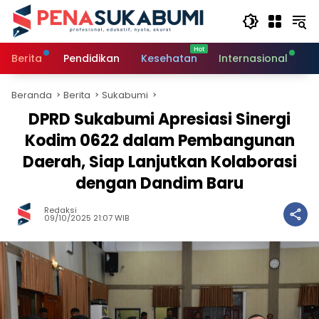
Langsung
ke
konten
Berita
Pendidikan
Kesehatan
Internasional
O
Beranda
Berita
Sukabumi
DPRD Sukabumi Apresiasi Sinergi
Kodim 0622 dalam Pembangunan
Daerah, Siap Lanjutkan Kolaborasi
dengan Dandim Baru
Redaksi
09/10/2025 21:07 WIB