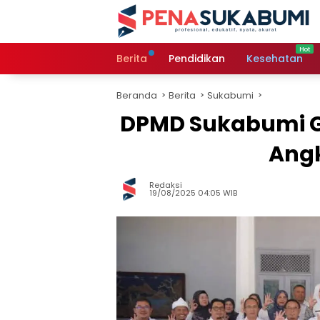
Langsung
ke
konten
Berita
Pendidikan
Kesehatan
Beranda
Berita
Sukabumi
DPMD Sukabumi G
Angk
Redaksi
19/08/2025 04:05 WIB