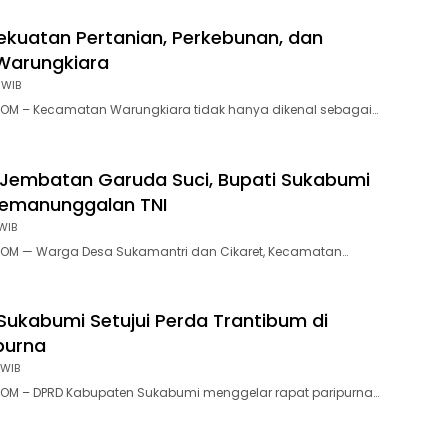
ekuatan Pertanian, Perkebunan, dan
Warungkiara
 WIB
OM – Kecamatan Warungkiara tidak hanya dikenal sebagai…
Jembatan Garuda Suci, Bupati Sukabumi
Kemanunggalan TNI
WIB
OM — Warga Desa Sukamantri dan Cikaret, Kecamatan…
Sukabumi Setujui Perda Trantibum di
purna
 WIB
OM – DPRD Kabupaten Sukabumi menggelar rapat paripurna…