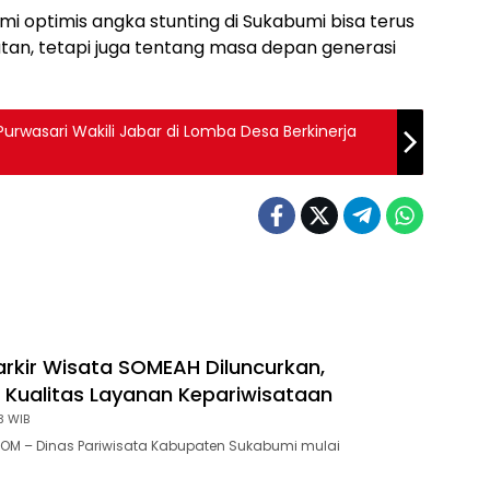
i optimis angka stunting di Sukabumi bisa terus
atan, tetapi juga tentang masa depan generasi
wasari Wakili Jabar di Lomba Desa Berkinerja
rkir Wisata SOMEAH Diluncurkan,
 Kualitas Layanan Kepariwisataan
3 WIB
OM – Dinas Pariwisata Kabupaten Sukabumi mulai