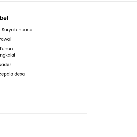
bel
6 Suryakencana
syawal
 Tahun
ngkalai
 kades
 kepala desa