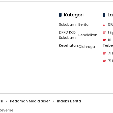
Kategori
La
Sukabumi
Berita
01
DPRD Kab
1 
Pendidikan
Sukabumi
10
Kesehatan
Terbe
Olahraga
71
71
si
Pedoman Media Siber
Indeks Berita
Reverse