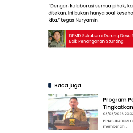
“Dengan kolaborasi semua pihak, kam
ditekan. Ini bukan hanya soal keseh
kita,” tegas Nuryamin.
DPMD Sukabumi Dorong Desa Pur
Baik Penanganan Stunting
Baca juga
Program Pa
Tingkatkan
03/08/2026 20:0
PENASUKABUMI.C
membenahi…