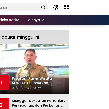
deks Berita
Lainnya
Popular minggu ini
Program Parkir Wisata
1
SOMEAH Diluncurkan,
Tingkatkan Kualitas Layanan
03/08/2026 20:03 WIB
Kepariwisataan
Menggali Kekuatan Pertanian,
2
Perkebunan, dan Perikanan