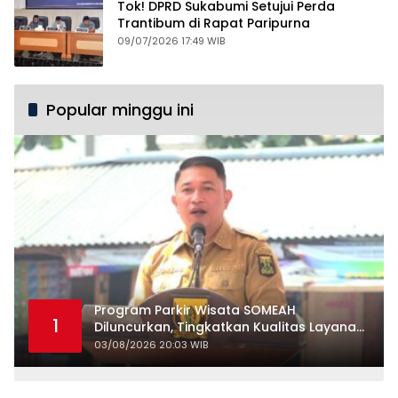
Tok! DPRD Sukabumi Setujui Perda
Trantibum di Rapat Paripurna
09/07/2026 17:49 WIB
Popular minggu ini
Program Parkir Wisata SOMEAH
1
Diluncurkan, Tingkatkan Kualitas Layanan
Kepariwisataan
03/08/2026 20:03 WIB