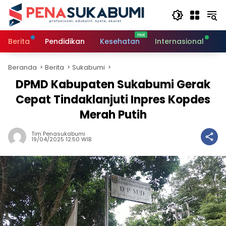
Langsung
ke
konten
Berita
Pendidikan
Kesehatan
Internasional
O
Beranda
Berita
Sukabumi
DPMD Kabupaten Sukabumi Gerak
Cepat Tindaklanjuti Inpres Kopdes
Merah Putih
Tim Penasukabumi
19/04/2025 12:50 WIB