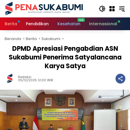
Langsung
ke
konten
Berita
Pendidikan
Kesehatan
Internasional
O
Beranda
Berita
Sukabumi
DPMD Apresiasi Pengabdian ASN
Sukabumi Penerima Satyalancana
Karya Satya
Redaksi
05/12/2025 12:00 WIB