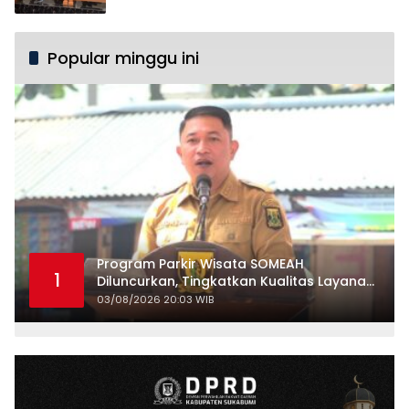
Popular minggu ini
Program Parkir Wisata SOMEAH
1
Diluncurkan, Tingkatkan Kualitas Layanan
Kepariwisataan
03/08/2026 20:03 WIB