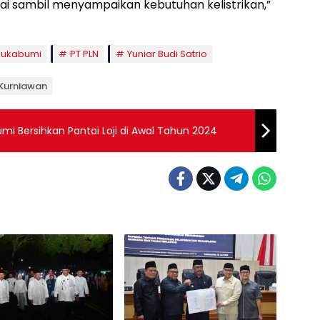
santai sambil menyampaikan kebutuhan kelistrikan,”
Sukabumi
PT PLN
Yuniar Budi Satrio
 Kurniawan
i Bersihkan Pantai Loji di Awal Tahun 2024