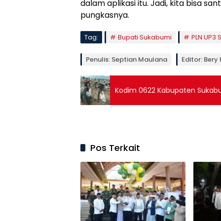
dalam aplikasi itu. Jadi, kita bisa 
pungkasnya.
Tag:
Bupati Sukabumi
PLN UP3 
Penulis: Septian Maulana
Editor: Bery
Kodim 0622 Kabupaten Sukabum
Pos Terkait