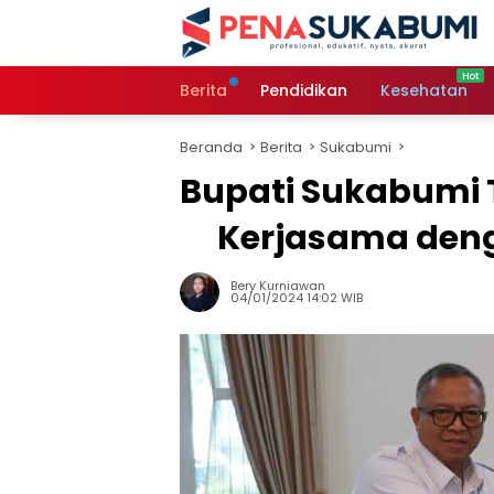
Langsung
ke
konten
Berita
Pendidikan
Kesehatan
Beranda
Berita
Sukabumi
Bupati Sukabumi 
Kerjasama deng
Bery Kurniawan
04/01/2024 14:02 WIB