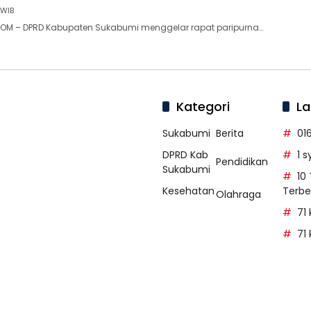
 WIB
OM – DPRD Kabupaten Sukabumi menggelar rapat paripurna…
Kategori
La
Sukabumi
Berita
01
DPRD Kab
1 
Pendidikan
Sukabumi
10
Kesehatan
Terbe
Olahraga
71
71