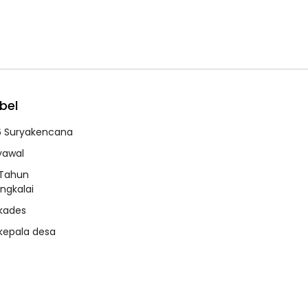
bel
6 Suryakencana
syawal
 Tahun
ngkalai
 kades
 kepala desa