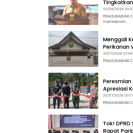
Tingkatkan
03/08/2026 20:0
PENASUKABUMI.C
membenahi…
Menggali K
Perikanan 
31/07/2026 07:09
PENASUKABUMI.C
Peresmian 
Apresiasi 
20/07/2026 13:17 
PENASUKABUMI.C
Tok! DPRD 
Rapat Pari