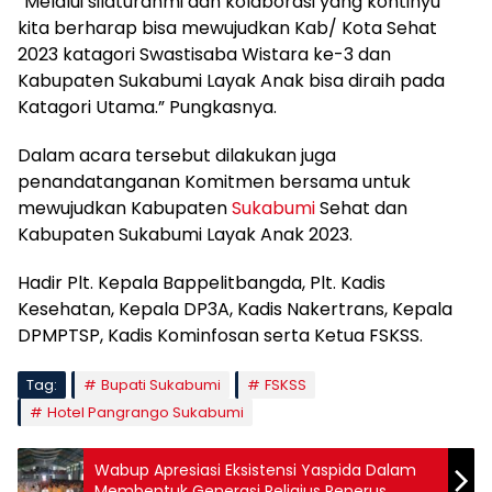
“Melalui silaturahmi dan kolaborasi yang kontinyu
kita berharap bisa mewujudkan Kab/ Kota Sehat
2023 katagori Swastisaba Wistara ke-3 dan
Kabupaten Sukabumi Layak Anak bisa diraih pada
Katagori Utama.” Pungkasnya.
Dalam acara tersebut dilakukan juga
penandatanganan Komitmen bersama untuk
mewujudkan Kabupaten
Sukabumi
Sehat dan
Kabupaten Sukabumi Layak Anak 2023.
Hadir Plt. Kepala Bappelitbangda, Plt. Kadis
Kesehatan, Kepala DP3A, Kadis Nakertrans, Kepala
DPMPTSP, Kadis Kominfosan serta Ketua FSKSS.
Tag:
Bupati Sukabumi
FSKSS
Hotel Pangrango Sukabumi
Wabup Apresiasi Eksistensi Yaspida Dalam
Membentuk Generasi Religius Penerus