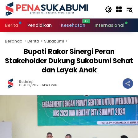
Langsung
ke
konten
Berita
Pendidikan
Kesehatan
Internasional
O
Beranda
Berita
Sukabumi
Bupati Rakor Sinergi Peran
Stakeholder Dukung Sukabumi Sehat
dan Layak Anak
Redaksi
05/06/2023 14:49 WIB