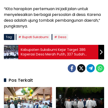
“Kita harapkan pertemuan ini jadi jalan untuk
menyelesaikan berbagai persoalan di desa. Karena
desa adalah ujung tombak pembangunan daerah,”
pungkasnya.
Tag:
Bupati Sukabumi
Desa
Kabupaten Sukabumi Kejar Target 386
Koperasi Desa Merah Putih, 337 Sudah
Laporkan Pembentukan
Pos Terkait