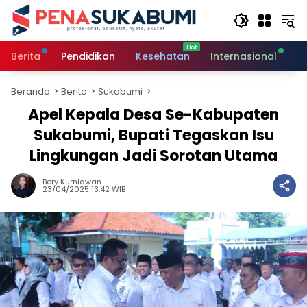
Langsung
ke
konten
Berita
Pendidikan
Kesehatan
Internasional
O
Beranda
Berita
Sukabumi
Apel Kepala Desa Se-Kabupaten
Sukabumi, Bupati Tegaskan Isu
Lingkungan Jadi Sorotan Utama
Bery Kurniawan
23/04/2025 13:42 WIB