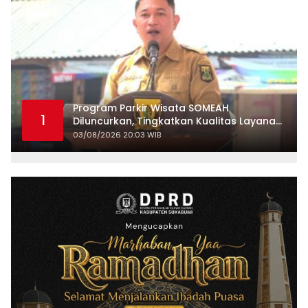
Program Parkir Wisata SOMEAH
1
Diluncurkan, Tingkatkan Kualitas Layanan
Kepariwisataan
03/08/2026 20:03 WIB