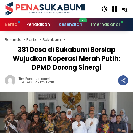
Langsung
ke
konten
Berita
Pendidikan
Kesehatan
Internasional
O
Beranda
Berita
Sukabumi
381 Desa di Sukabumi Bersiap
Wujudkan Koperasi Merah Putih:
DPMD Dorong Sinergi
Tim Penasukabumi
05/04/2025 12:21 WIB