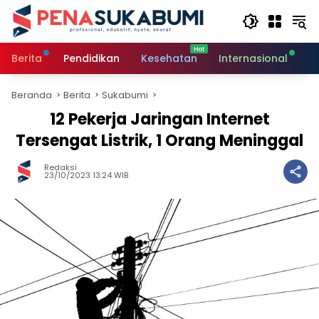
Langsung
ke
konten
Berita
Pendidikan
Kesehatan
Internasional
O
Beranda
Berita
Sukabumi
12 Pekerja Jaringan Internet
Tersengat Listrik, 1 Orang Meninggal
Redaksi
23/10/2023 13:24 WIB