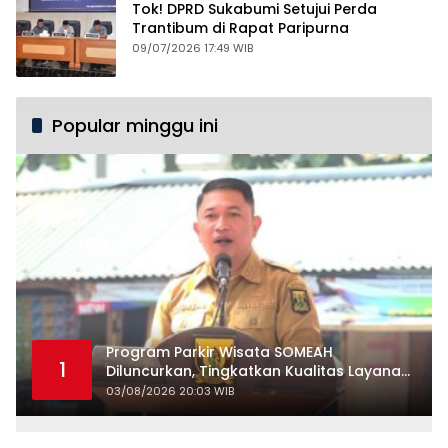
Tok! DPRD Sukabumi Setujui Perda
Trantibum di Rapat Paripurna
09/07/2026 17:49 WIB
Popular minggu ini
Program Parkir Wisata SOMEAH
1
Diluncurkan, Tingkatkan Kualitas Layanan
Kepariwisataan
03/08/2026 20:03 WIB