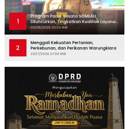
Program Parkir Wisata SOMEAH
1
Diluncurkan, Tingkatkan Kualitas Layanan
Kepariwisataan
03/08/2026 20:03 WIB
Menggali Kekuatan Pertanian,
2
Perkebunan, dan Perikanan Warungkiara
31/07/2026 07:09 WIB