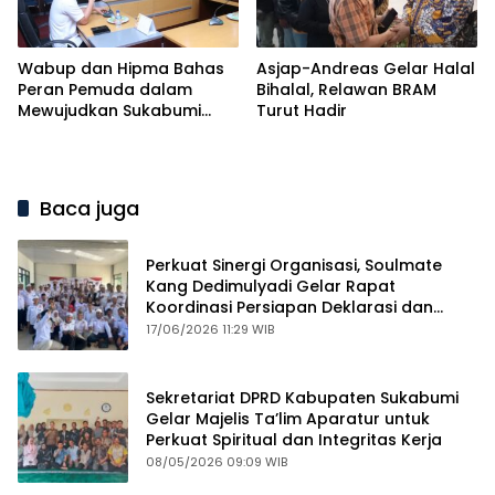
Wabup dan Hipma Bahas
Asjap-Andreas Gelar Halal
Peran Pemuda dalam
Bihalal, Relawan BRAM
Mewujudkan Sukabumi
Turut Hadir
Mubarakah
Baca juga
Perkuat Sinergi Organisasi, Soulmate
Kang Dedimulyadi Gelar Rapat
Koordinasi Persiapan Deklarasi dan
Mubes
17/06/2026 11:29 WIB
Sekretariat DPRD Kabupaten Sukabumi
Gelar Majelis Ta’lim Aparatur untuk
Perkuat Spiritual dan Integritas Kerja
08/05/2026 09:09 WIB