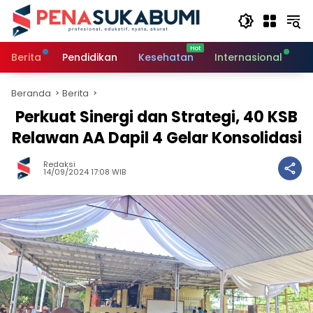
Langsung
ke
konten
Berita
Pendidikan
Kesehatan
Internasional
O
Beranda
Berita
Perkuat Sinergi dan Strategi, 40 KSB
Relawan AA Dapil 4 Gelar Konsolidasi
Redaksi
14/09/2024 17:08 WIB