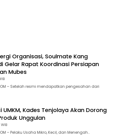
nergi Organisasi, Soulmate Kang
i Gelar Rapat Koordinasi Persiapan
dan Mubes
WIB
OM – Setelah resmi mendapatkan pengesahan dari
si UMKM, Kades Tenjolaya Akan Dorong
Produk Unggulan
 WIB
M – Pelaku Usaha Mikro, Kecil, dan Menengah…