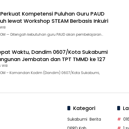
 Perkuat Kompetensi Puluhan Guru PAUD
h lewat Workshop STEAM Berbasis Inkuiri
 WIB
OM — Ditengah kebutuhan guru PAUD akan pembelajaran…
Tepat Waktu, Dandim 0607/Kota Sukabumi
ngunan Jembatan dan TPT TMMD ke 127
5 WIB
OM – Komandan Kodim (Dandim) 0607/Kota Sukabumi,
Kategori
La
Sukabumi
Berita
01
DPRD Kab
1 