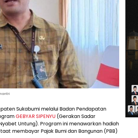
mantri
paten Sukabumi melalui Badan Pendapatan
rogram
GEBYAR SIPENYU
(Gerakan Sadar
i Nyabet Untung). Program ini menawarkan hadiah
g taat membayar Pajak Bumi dan Bangunan (PBB)