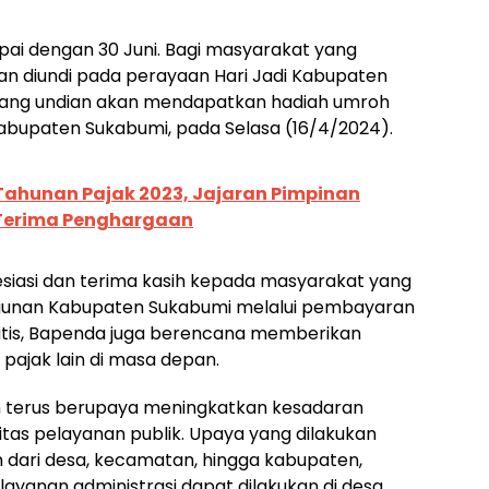
i dengan 30 Juni. Bagi masyarakat yang
kan diundi pada perayaan Hari Jadi Kabupaten
enang undian akan mendapatkan hadiah umroh
 Kabupaten Sukabumi, pada Selasa (16/4/2024).
Tahunan Pajak 2023, Jajaran Pimpinan
Terima Penghargaan
siasi dan terima kasih kepada masyarakat yang
gunan Kabupaten Sukabumi melalui pembayaran
gratis, Bapenda juga berencana memberikan
 pajak lain di masa depan.
terus berupaya meningkatkan kesadaran
tas pelayanan publik. Upaya yang dilakukan
m dari desa, kecamatan, hingga kabupaten,
yanan administrasi dapat dilakukan di desa.