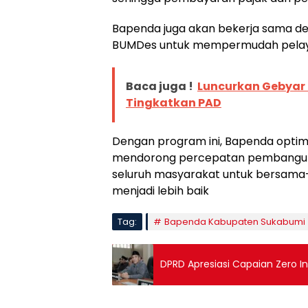
Bapenda juga akan bekerja sama 
BUMDes untuk mempermudah pelaya
Baca juga !
Luncurkan Gebyar 
Tingkatkan PAD
Dengan program ini, Bapenda opti
mendorong percepatan pembanguna
seluruh masyarakat untuk bersa
menjadi lebih baik
Tag:
Bapenda Kabupaten Sukabumi
DPRD Apresiasi Capaian Zero 