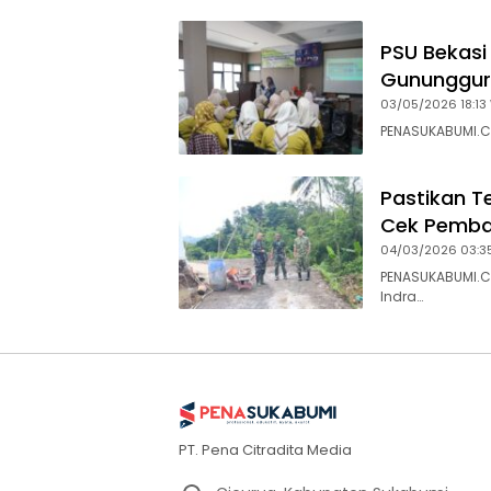
PSU Bekasi
Gunungguru
03/05/2026 18:13
PENASUKABUMI.C
Pastikan 
Cek Pemba
04/03/2026 03:3
PENASUKABUMI.C
Indra…
PT. Pena Citradita Media