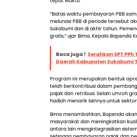
tepat waktu.
“Batas waktu pembayaran PBB sampa
melunasi PBB di periode tersebut a
Sukabumi dan di akhir tahun. Pem
gratis,” ujar Bima, Kepala Bapenda
Baca juga !
Serahkan SPT PPh 
Daerah Kabupaten Sukabumi 
Program ini merupakan bentuk apre
telah berkontribusi dalam pemban
pajak dan retribusi. Selain umroh 
hadiah menarik lainnya untuk sektor
Bima menambahkan, Bapenda akan 
masyarakat dan meningkatkan kuali
antara lain mengintegrasikan siste
sehingga pembayaran pajak dan pela