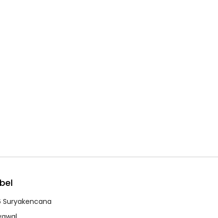
bel
6 Suryakencana
syawal