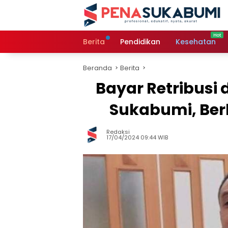
Langsung
ke
konten
Berita
Pendidikan
Kesehatan
Beranda
Berita
Bayar Retribusi
Sukabumi, Ber
Redaksi
17/04/2024 09:44 WIB