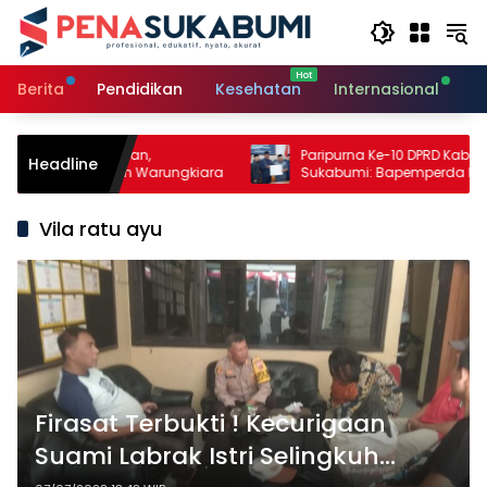
Langsung
ke
konten
Berita
Pendidikan
Kesehatan
Internasional
O
atan Pertanian,
Paripurna Ke-10 DPRD Kabupaten
Headline
an Perikanan Warungkiara
Sukabumi: Bapemperda Paparkan H
Bahasan, Bupati Sampaikan Nota
Pengantar PDAM
Vila ratu ayu
Firasat Terbukti ! Kecurigaan
Suami Labrak Istri Selingkuh