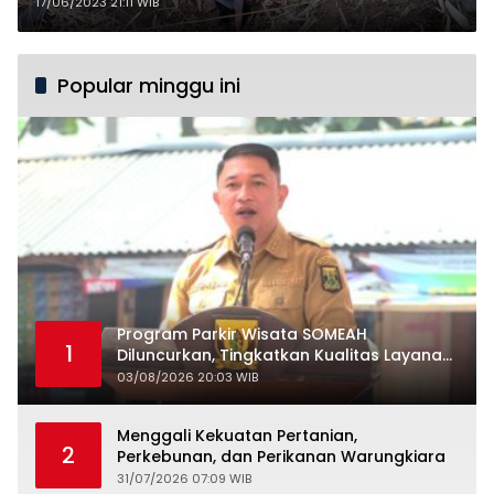
17/06/2023 21:11 WIB
Popular minggu ini
Program Parkir Wisata SOMEAH
1
Diluncurkan, Tingkatkan Kualitas Layanan
Kepariwisataan
03/08/2026 20:03 WIB
Menggali Kekuatan Pertanian,
2
Perkebunan, dan Perikanan Warungkiara
31/07/2026 07:09 WIB