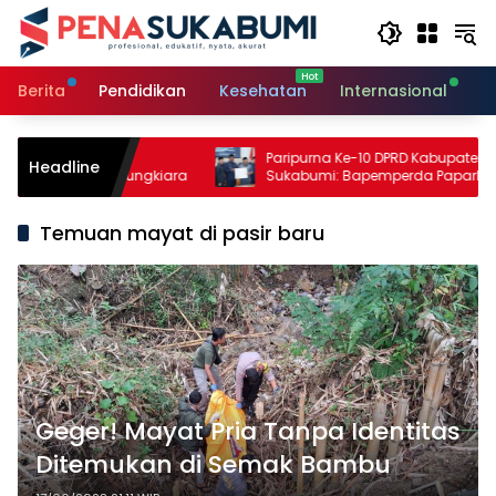
Langsung
ke
konten
Berita
Pendidikan
Kesehatan
Internasional
O
ertanian,
Paripurna Ke-10 DPRD Kabupaten
Headline
rikanan Warungkiara
Sukabumi: Bapemperda Paparkan Hasil
Bahasan, Bupati Sampaikan Nota
Pengantar PDAM
Temuan mayat di pasir baru
Geger! Mayat Pria Tanpa Identitas
Ditemukan di Semak Bambu