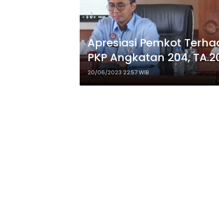
Apresiasi Pemkot Terha
PKP Angkatan 204, TA.2
20/06/2023 22:57 WIB