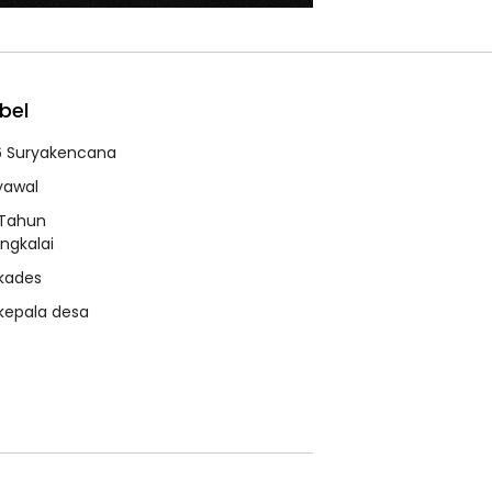
bel
6 Suryakencana
syawal
 Tahun
ngkalai
 kades
 kepala desa