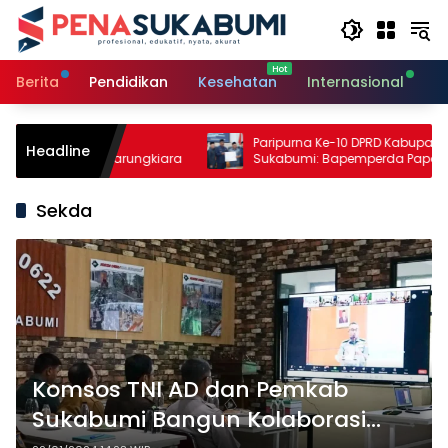
Langsung
ke
konten
Berita
Pendidikan
Kesehatan
Internasional
O
 Pertanian,
Paripurna Ke-10 DPRD Kabupaten
Headline
Perikanan Warungkiara
Sukabumi: Bapemperda Paparkan Hasi
Bahasan, Bupati Sampaikan Nota
Pengantar PDAM
Sekda
Komsos TNI AD dan Pemkab
Sukabumi Bangun Kolaborasi