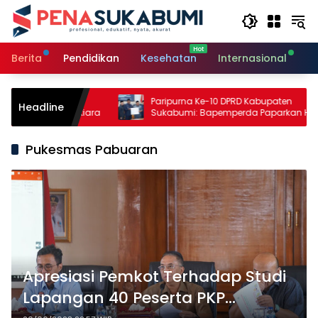
Langsung
ke
konten
Berita
Pendidikan
Kesehatan
Internasional
O
nian,
Paripurna Ke-10 DPRD Kabupaten
Headline
nan Warungkiara
Sukabumi: Bapemperda Paparkan Hasil
Bahasan, Bupati Sampaikan Nota
Pengantar PDAM
Pukesmas Pabuaran
Apresiasi Pemkot Terhadap Studi
Lapangan 40 Peserta PKP