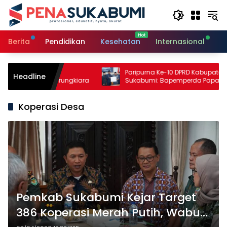
Langsung
ke
konten
Berita
Pendidikan
Kesehatan
Internasional
O
Pertanian,
Paripurna Ke-10 DPRD Kabupaten
Headline
erikanan Warungkiara
Sukabumi: Bapemperda Paparkan Hasil
Bahasan, Bupati Sampaikan Nota
Pengantar PDAM
Koperasi Desa
Pemkab Sukabumi Kejar Target
386 Koperasi Merah Putih, Wabup: