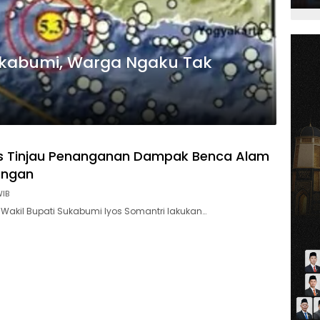
kabumi, Warga Ngaku Tak
s Tinjau Penanganan Dampak Benca Alam
ungan
WIB
Wakil Bupati Sukabumi Iyos Somantri lakukan…