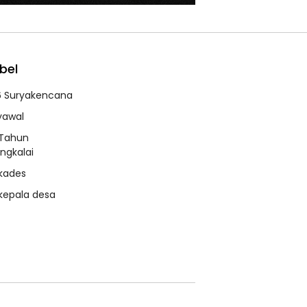
bel
6 Suryakencana
syawal
 Tahun
ngkalai
 kades
 kepala desa