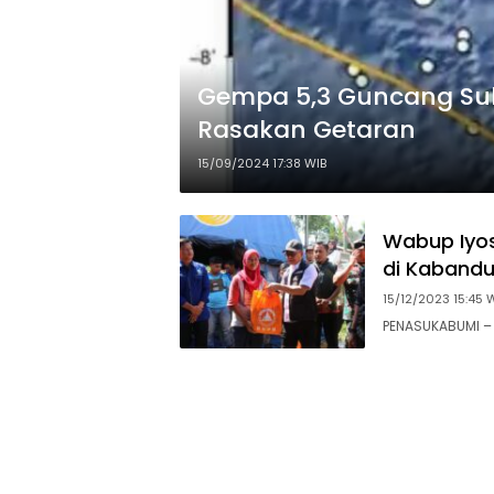
Gempa 5,3 Guncang Su
Rasakan Getaran
15/09/2024 17:38 WIB
Wabup Iyo
di Kaband
15/12/2023 15:45 
PENASUKABUMI – 