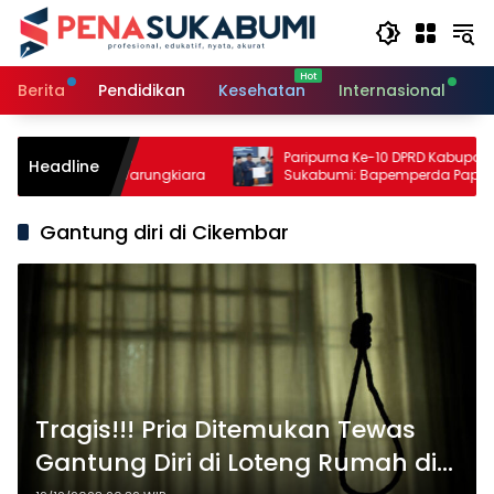
Langsung
ke
konten
Berita
Pendidikan
Kesehatan
Internasional
O
n Pertanian,
Paripurna Ke-10 DPRD Kabupaten
Headline
Perikanan Warungkiara
Sukabumi: Bapemperda Paparkan Has
Bahasan, Bupati Sampaikan Nota
Pengantar PDAM
Gantung diri di Cikembar
Tragis!!! Pria Ditemukan Tewas
Gantung Diri di Loteng Rumah di