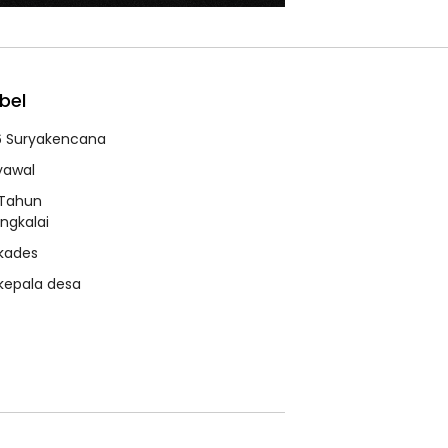
bel
6 Suryakencana
syawal
 Tahun
ngkalai
 kades
 kepala desa