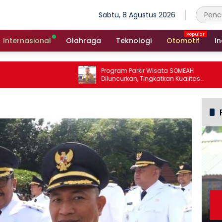
Sabtu, 8 Agustus 2026
Internasional
Olahraga
Teknologi
Otomotif
In
Program Parkir Wisata SOMEAH
Diluncurkan, Tingkatkan Kualitas
Layanan Kepariwisataan