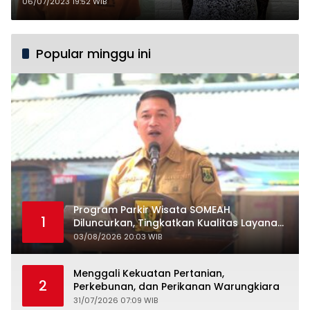
06/07/2023 19:52 WIB
Popular minggu ini
Program Parkir Wisata SOMEAH
1
Diluncurkan, Tingkatkan Kualitas Layanan
Kepariwisataan
03/08/2026 20:03 WIB
Menggali Kekuatan Pertanian,
2
Perkebunan, dan Perikanan Warungkiara
31/07/2026 07:09 WIB