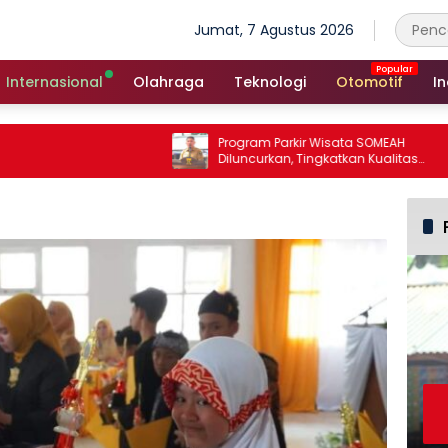
Jumat, 7 Agustus 2026
Internasional
Olahraga
Teknologi
Otomotif
In
Program Parkir Wisata SOMEAH
Diluncurkan, Tingkatkan Kualitas
Layanan Kepariwisataan