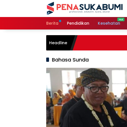
Langsung
ke
konten
Berita
Pendidikan
Kesehatan
Headline
Bahasa Sunda