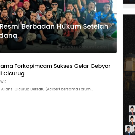
u Resmi Berbadan Hukum Setelah
rdana
rsama Forkopimcam Sukses Gelar Gebyar
i Cicurug
 WIB
Aliansi Cicurug Bersatu (Aciber) bersama Forum…