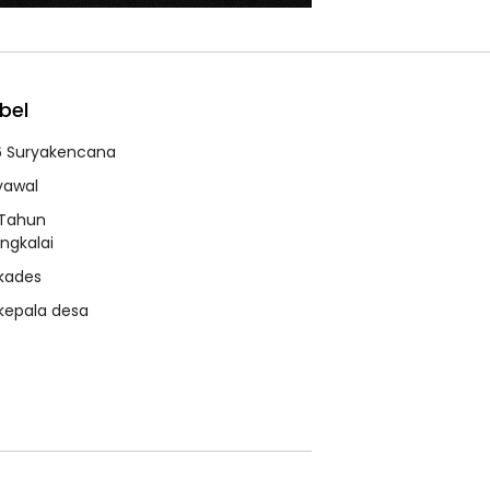
bel
6 Suryakencana
syawal
 Tahun
ngkalai
 kades
 kepala desa