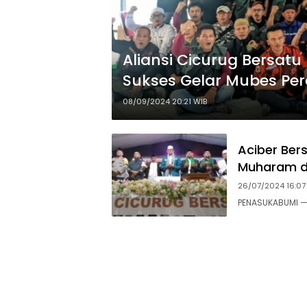
Aliansi Cicurug Bersat
Sukses Gelar Mubes Pe
08/09/2024 20:21 WIB
Aciber Be
Muharam d
26/07/2024 16:07
PENASUKABUMI — 